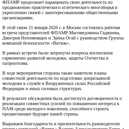
ФПАМР продолжает наращивать свою деятельность по
продвижению практического атлетического многоборья и
укреплению связей с заинтересованными общественными
организациями.
В этой связи 21 января 2026 г. в Москве состоялась рабочая
встреча представителей ФПАМР Магомедэмина Гаджиева,
Дмитрия Непомнящих и Эрика Огай с руководством Группы
компаний безопасности «Витязь».
В рамках встречи были затронуты вопросы воспитания
гармонично развитой молодежи, защиты Отечества и
патриотизма.
В ходе мероприятия стороны также наметили планы
совместной деятельности по подготовке допризывной
молодежи к службе в Вооруженных силах Российской
Федерации и иных силовых структурах.
В результате обсуждения была достигнута договоренность о
реализации совместных усилий по повышению интереса к
ПАМ среди молодого поколения, способного строить
процветающее будущее нашей страны.
Выражаем благодарность и признательность руководителю
группы компаний «Витязь» Вадиму Александровичу Борщ, а