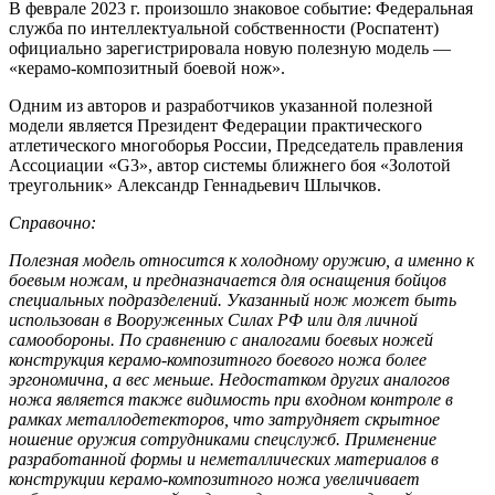
В феврале 2023 г. произошло знаковое событие: Федеральная
служба по интеллектуальной собственности (Роспатент)
официально зарегистрировала новую полезную модель —
«керамо-композитный боевой нож».
Одним из авторов и разработчиков указанной полезной
модели является Президент Федерации практического
атлетического многоборья России, Председатель правления
Ассоциации «G3», автор системы ближнего боя «Золотой
треугольник» Александр Геннадьевич Шлычков.
Справочно:
Полезная модель относится к холодному оружию, а именно к
боевым ножам, и предназначается для оснащения бойцов
специальных подразделений. Указанный нож может быть
использован в Вооруженных Силах РФ или для личной
самообороны. По сравнению с аналогами боевых ножей
конструкция керамо-композитного боевого ножа более
эргономична, а вес меньше. Недостатком других аналогов
ножа является также видимость при входном контроле в
рамках металлодетекторов, что затрудняет скрытное
ношение оружия сотрудниками спецслужб. Применение
разработанной формы и неметаллических материалов в
конструкции керамо-композитного ножа увеличивает