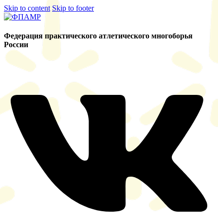
Skip to content
Skip to footer
Федерация практического атлетического многоборья
России