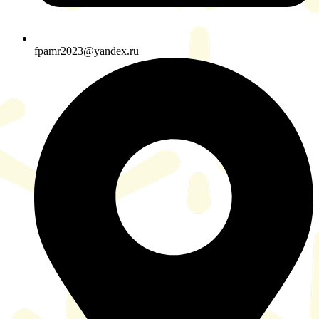
fpamr2023@yandex.ru