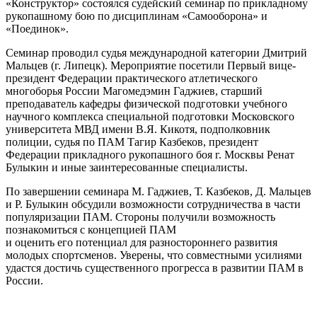
«Конструктор» состоялся судейский семинар по прикладному
рукопашному бою по дисциплинам «Самооборона» и
«Поединок».
Семинар проводил судья международной категории Дмитрий
Мальцев (г. Липецк). Мероприятие посетили Первый вице-
президент Федерации практического атлетического
многоборья России Магомедэмин Гаджиев, старший
преподаватель кафедры физической подготовки учебного
научного комплекса специальной подготовки Московского
университета МВД имени В.Я. Кикотя, подполковник
полиции, судья по ПАМ Тагир Казбеков, президент
Федерации прикладного рукопашного боя г. Москвы Ренат
Булыкин и иные заинтересованные специалисты.
По завершении семинара М. Гаджиев, Т. Казбеков, Д. Мальцев
и Р. Булыкин обсудили возможности сотрудничества в части
популяризации ПАМ. Стороны получили возможность
познакомиться с концепцией ПАМ
и оценить его потенциал для разностороннего развития
молодых спортсменов. Уверены, что совместными усилиями
удастся достичь существенного прогресса в развитии ПАМ в
России.