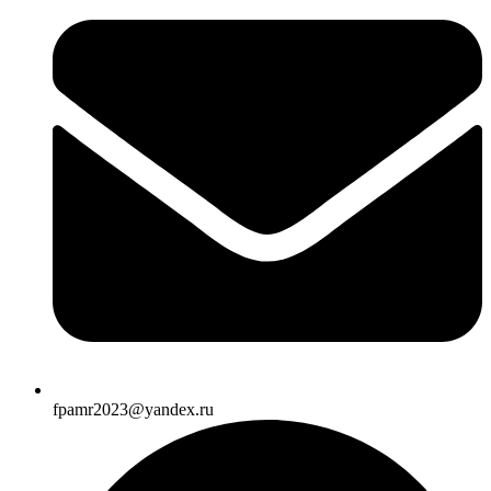
fpamr2023@yandex.ru