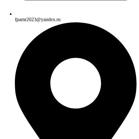
fpamr2023@yandex.ru