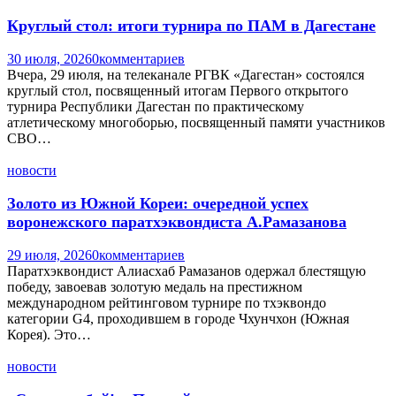
Круглый стол: итоги турнира по ПАМ в Дагестане
30 июля, 2026
0
комментариев
Вчера, 29 июля, на телеканале РГВК «Дагестан» состоялся
круглый стол, посвященный итогам Первого открытого
турнира Республики Дагестан по практическому
атлетическому многоборью, посвященный памяти участников
СВО…
новости
Золото из Южной Кореи: очередной успех
воронежского паратхэквондиста А.Рамазанова
29 июля, 2026
0
комментариев
Паратхэквондист Алиасхаб Рамазанов одержал блестящую
победу, завоевав золотую медаль на престижном
международном рейтинговом турнире по тхэквондо
категории G4, проходившем в городе Чхунчхон (Южная
Корея). Это…
новости