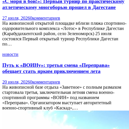
«С моря в бой!»: Первый турнир по практическому
атлетическому многоборью прошел в Дагестане
27 июля, 2026
0
комментариев
На живописной открытой площадке вблизи пляжа спортивно-
оздоровительного комплекса «Лотос» в Республике Дагестан
(Карабудахкентский район, село Зеленоморск) 25 июля
состоялся Первый открытый турнир Республики Дагестан
по…
новости
Путь к «ВОИНу»: третья смена «Переправа»
обещает стать ярким приключением лета
20 июля, 2026
0
комментариев
На живописной базе отдыха «Заветное» с полным размахом
стартовала третья, заключительная летняя смена военно-
спортивной программы «ВОИН» под названием
«Переправа». Организатором выступает авторитетный
военно-спортивный клуб «Каскад»,…