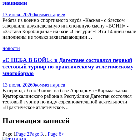
знаниями
13 июля, 2026
0
комментариев
Ребята из военно-спортивного клуба «Каскад» с блеском
завершили двухнедельную интенсивную смену «ВОИН» -
«Застава Коробицына» на базе «Снегурия»! Эти 14 дней были
наполнены не только захватывающими…
новости
«С НЕБА В БОЙ!»: в Дагестане состоялся первый
тестовый турнир по практическому атлетическому
многоборью
13 июля, 2026
0
комментариев
В период с 6 по 9 июля на базе Аэродрома «Коркмаскала»
Кумторкалинского района в Республике Дагестан состоялся
тестовый турнир по виду соревновательной деятельности
«Практическое атлетическое…
Пагинация записей
Page
1
Page
2
Page
3
…
Page
6
>